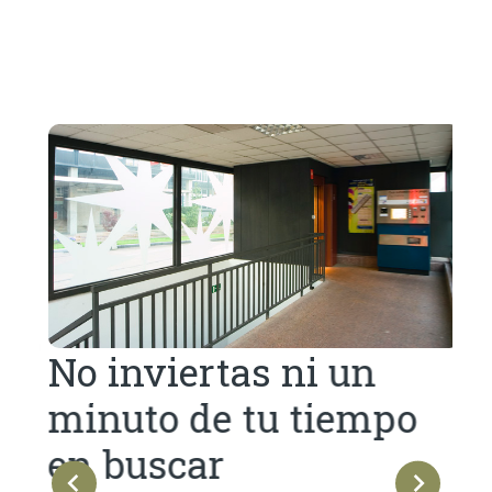
Di
ex
o
Hace
r?
ins
sali
que 
para
No inviertas ni un
del
ta
ro
minuto de tu tiempo
en buscar
ión