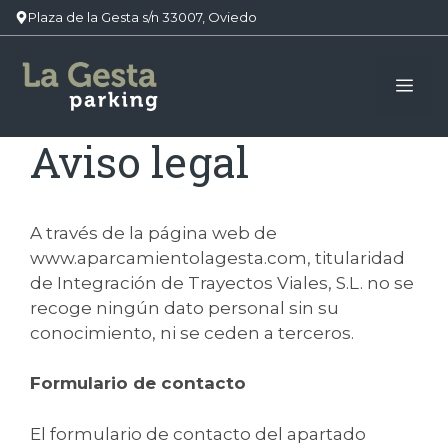
Plaza de la Gesta s/n 33007, Oviedo
Saltar
al
Me
contenido
Aviso legal
A través de la página web de
www.aparcamientolagesta.com, titularidad
de Integración de Trayectos Viales, S.L. no se
recoge ningún dato personal sin su
conocimiento, ni se ceden a terceros.
Formulario de contacto
El formulario de contacto del apartado